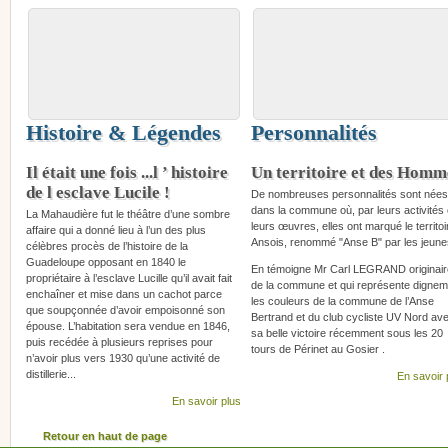
Histoire & Légendes
Personnalités
Il était une fois ...l ’ histoire
Un territoire et des Homm
de l esclave Lucile !
De nombreuses personnalités sont nées
dans la commune où, par leurs activités
La Mahaudière fut le théâtre d’une sombre
leurs œuvres, elles ont marqué le territoi
affaire qui a donné lieu à l’un des plus
Ansois, renommé "Anse B" par les jeune
célèbres procès de l’histoire de la
Guadeloupe opposant en 1840 le
En témoigne Mr Carl LEGRAND originair
propriétaire à l’esclave Lucille qu’il avait fait
de la commune et qui représente dignem
enchaîner et mise dans un cachot parce
les couleurs de la commune de l’Anse
que soupçonnée d’avoir empoisonné son
Bertrand et du club cycliste UV Nord av
épouse. L’habitation sera vendue en 1846,
sa belle victoire récemment sous les 20
puis recédée à plusieurs reprises pour
tours de Périnet au Gosier .
n’avoir plus vers 1930 qu’une activité de
distillerie...
En savoir 
En savoir plus
Retour en haut de page