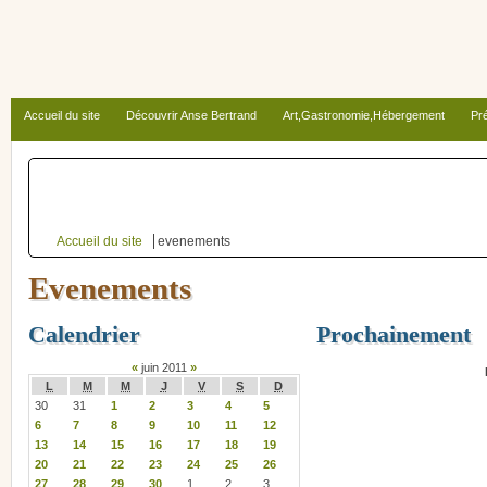
Accueil du site
Découvrir Anse Bertrand
Art,Gastronomie,Hébergement
Pré
Autour d’Anse Bertrand
Accueil du site
evenements
Evenements
Calendrier
Prochainement
«
juin 2011
»
L
M
M
J
V
S
D
30
31
1
2
3
4
5
6
7
8
9
10
11
12
13
14
15
16
17
18
19
20
21
22
23
24
25
26
27
28
29
30
1
2
3