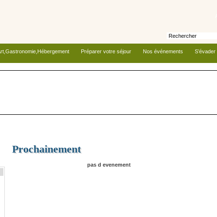
rt,Gastronomie,Hébergement
Préparer votre séjour
Nos événements
S’évader
Prochainement
pas d evenement