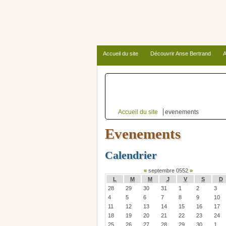
Accueil du site
Découvrir Anse Bertrand
A
Autour d’Anse Bertrand
Accueil du site
evenements
Evenements
Calendrier
«
septembre 0552
»
L
M
M
J
V
S
D
28
29
30
31
1
2
3
4
5
6
7
8
9
10
11
12
13
14
15
16
17
18
19
20
21
22
23
24
25
26
27
28
29
30
1