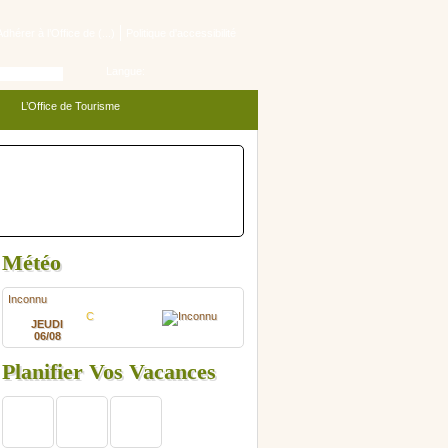
Adhérer à l’Office de (...)
Politique d'accessibilité
Langue:
L’Office de Tourisme
Météo
Inconnu
C
JEUDI
06/08
Planifier Vos Vacances