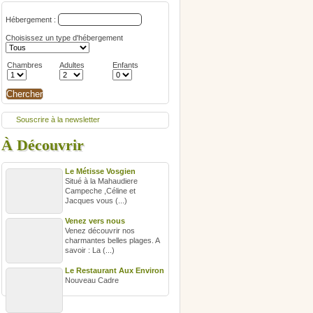
Hébergement :
Choisissez un type d'hébergement
Chambres
Adultes
Enfants
Souscrire à la newsletter
À Découvrir
Le Métisse Vosgien
Situé à la Mahaudiere
Campeche ,Céline et
Jacques vous (...)
Venez vers nous
Venez découvrir nos
charmantes belles plages. A
savoir : La (...)
Le Restaurant Aux Environ
Nouveau Cadre