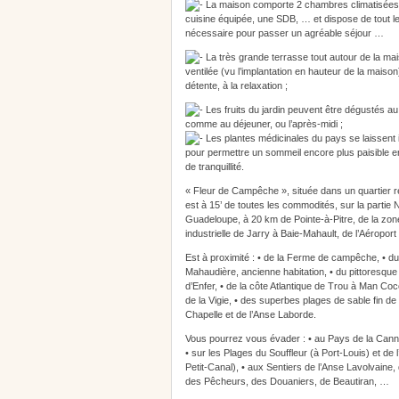
La maison comporte 2 chambres climatisées,
cuisine équipée, une SDB, … et dispose de tout le
nécessaire pour passer un agréable séjour …
La très grande terrasse tout autour de la mai
ventilée (vu l’implantation en hauteur de la maison) 
détente, à la relaxation ;
Les fruits du jardin peuvent être dégustés au 
comme au déjeuner, ou l’après-midi ;
Les plantes médicinales du pays se laissent in
pour permettre un sommeil encore plus paisible en
de tranquillité.
« Fleur de Campêche », située dans un quartier ré
est à 15’ de toutes les commodités, sur la partie 
Guadeloupe, à 20 km de Pointe-à-Pitre, de la zo
industrielle de Jarry à Baie-Mahault, de l’Aéropor
Est à proximité : • de la Ferme de campêche, • du
Mahaudière, ancienne habitation, • du pittoresque
d’Enfer, • de la côte Atlantique de Trou à Man Coco
de la Vigie, • des superbes plages de sable fin de 
Chapelle et de l’Anse Laborde.
Vous pourrez vous évader : • au Pays de la Canne
• sur les Plages du Souffleur (à Port-Louis) et de
Petit-Canal), • aux Sentiers de l’Anse Lavolvaine, 
des Pêcheurs, des Douaniers, de Beautiran, …