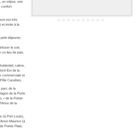
 un séjour, une
 confort
son est très
et invite à la
petit déjeuner,
fuser le soir,
 ce lieu de paix,
sidentiel, calme ,
Nord-Est de la
ne commerciale et
t Pôle Caraïbes.
 parc de la
 lagon de la Porte
, • de la Pointe
l’Anse de la
 (à Port-Louis),
 l’Anse-Maurice (à
de Pointe Plate,