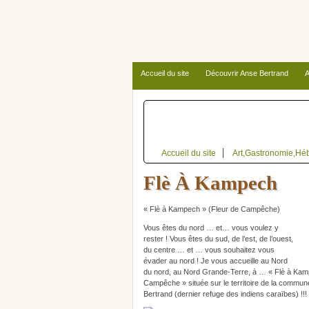
Accueil du site
Découvrir Anse Bertrand
A
Autour d’Anse Bertrand
Accueil du site
Art,Gastronomie,Hé
Flè À Kampech
« Flè à Kampech » (Fleur de Campêche)
Vous êtes du nord … et… vous voulez y
rester ! Vous êtes du sud, de l’est, de l’ouest,
du centre … et … vous souhaitez vous
évader au nord ! Je vous accueille au Nord
du nord, au Nord Grande-Terre, à … « Flè à Kam
Campêche » située sur le territoire de la commun
Bertrand (dernier refuge des indiens caraïbes) !!!