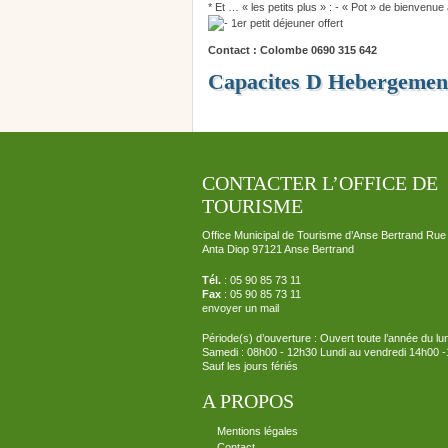
* Et … « les petits plus » : - « Pot » de bienvenue
1er petit déjeuner offert
Contact : Colombe 0690 315 642
Capacites D Hebergemen
CONTACTER L’OFFICE DE
TOURISME
Office Municipal de Tourisme d’Anse Bertrand Rue
Anta Diop 97121 Anse Bertrand
Tél.
: 05 90 85 73 11
Fax
: 05 90 85 73 11
envoyer un mail
Période(s) d’ouverture : Ouvert toute l’année du lu
Samedi : 08h00 - 12h30 Lundi au vendredi 14h00 
Sauf les jours fériés
A PROPOS
Mentions légales
Contact