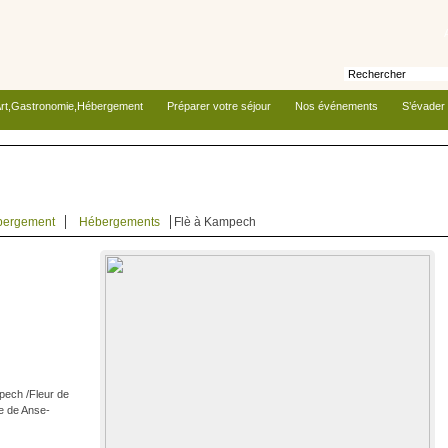
rt,Gastronomie,Hébergement
Préparer votre séjour
Nos événements
S’évader
bergement
Hébergements
Flè à Kampech
pech /Fleur de
e de Anse-