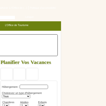
Adhérer à l’Office de (...)
Politique d'accessibilité
Langue:
L’Office de Tourisme
Planifier Vos Vacances
Hébergement :
Choisissez un type d'hébergement
Chambres
Adultes
Enfants