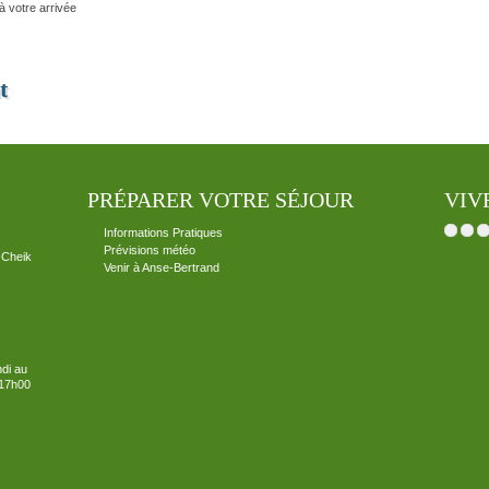
 à votre arrivée
t
PRÉPARER VOTRE SÉJOUR
VIV
Informations Pratiques
Prévisions météo
 Cheik
Venir à Anse-Bertrand
ndi au
-17h00