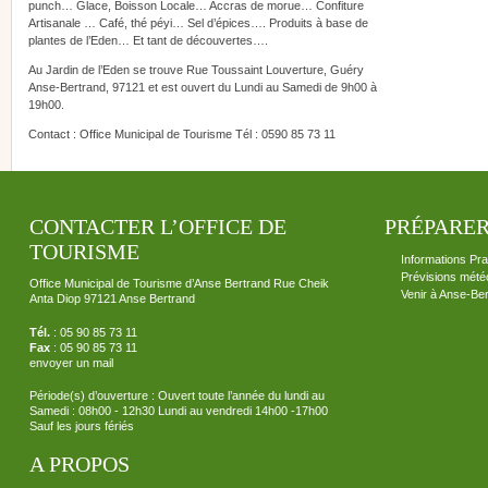
punch… Glace, Boisson Locale… Accras de morue… Confiture
Artisanale … Café, thé péyi… Sel d’épices…. Produits à base de
plantes de l’Eden… Et tant de découvertes….
Au Jardin de l’Eden se trouve Rue Toussaint Louverture, Guéry
Anse-Bertrand, 97121 et est ouvert du Lundi au Samedi de 9h00 à
19h00.
Contact : Office Municipal de Tourisme Tél : 0590 85 73 11
CONTACTER L’OFFICE DE
PRÉPARER
TOURISME
Informations Pra
Prévisions mété
Office Municipal de Tourisme d’Anse Bertrand Rue Cheik
Venir à Anse-Be
Anta Diop 97121 Anse Bertrand
Tél.
: 05 90 85 73 11
Fax
: 05 90 85 73 11
envoyer un mail
Période(s) d’ouverture : Ouvert toute l’année du lundi au
Samedi : 08h00 - 12h30 Lundi au vendredi 14h00 -17h00
Sauf les jours fériés
A PROPOS