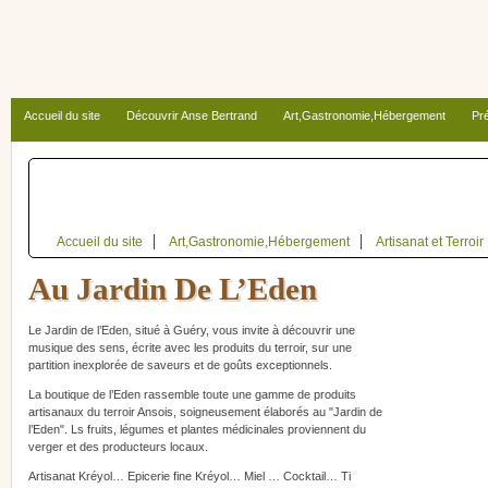
Accueil du site
Découvrir Anse Bertrand
Art,Gastronomie,Hébergement
Pré
Autour d’Anse Bertrand
Accueil du site
Art,Gastronomie,Hébergement
Artisanat et Terroir
Au Jardin De L’Eden
Le Jardin de l’Eden, situé à Guéry, vous invite à découvrir une
musique des sens, écrite avec les produits du terroir, sur une
partition inexplorée de saveurs et de goûts exceptionnels.
La boutique de l’Eden rassemble toute une gamme de produits
artisanaux du terroir Ansois, soigneusement élaborés au "Jardin de
l’Eden". Ls fruits, légumes et plantes médicinales proviennent du
verger et des producteurs locaux.
Artisanat Kréyol… Epicerie fine Kréyol… Miel … Cocktail… Ti