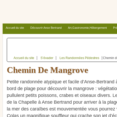
Accueil du site
Découvrir Anse Bertrand
Art,Gastronomie,Hébergement
Pré
Autour d’Anse Bertrand
Accueil du site
S’évader
Les Randonnées Pédestres
Chemin d
Chemin De Mangrove
Petite randonnée atypique et facile d’Anse-Bertrand
bord de plage pour découvrir la mangrove : végétati
pullulent petits poissons, crabes et oiseaux divers. L
de la Chapelle à Anse Bertrand pour arriver à la plage
la mer des caraïbes est mouvementée vous pourrez vo
Colas un magnifique souffleur qui crache son jet d’