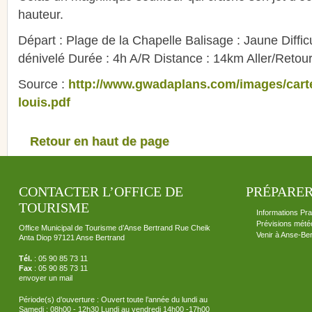
hauteur.
Départ : Plage de la Chapelle Balisage : Jaune Difficu
dénivelé Durée : 4h A/R Distance : 14km Aller/Retour
Source :
http://www.gwadaplans.com/images/car
louis.pdf
Retour en haut de page
CONTACTER L’OFFICE DE
PRÉPARER
TOURISME
Informations Pra
Prévisions mété
Office Municipal de Tourisme d’Anse Bertrand Rue Cheik
Venir à Anse-Be
Anta Diop 97121 Anse Bertrand
Tél.
: 05 90 85 73 11
Fax
: 05 90 85 73 11
envoyer un mail
Période(s) d’ouverture : Ouvert toute l’année du lundi au
Samedi : 08h00 - 12h30 Lundi au vendredi 14h00 -17h00