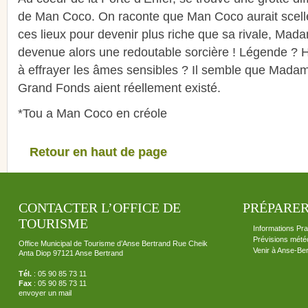
de Man Coco. On raconte que Man Coco aurait scellé
ces lieux pour devenir plus riche que sa rivale, Mad
devenue alors une redoutable sorcière ! Légende ? Hi
à effrayer les âmes sensibles ? Il semble que Mada
Grand Fonds aient réellement existé.
*Tou a Man Coco en créole
Retour en haut de page
CONTACTER L’OFFICE DE
PRÉPARER
TOURISME
Informations Pra
Prévisions mété
Office Municipal de Tourisme d’Anse Bertrand Rue Cheik
Venir à Anse-Be
Anta Diop 97121 Anse Bertrand
Tél.
: 05 90 85 73 11
Fax
: 05 90 85 73 11
envoyer un mail