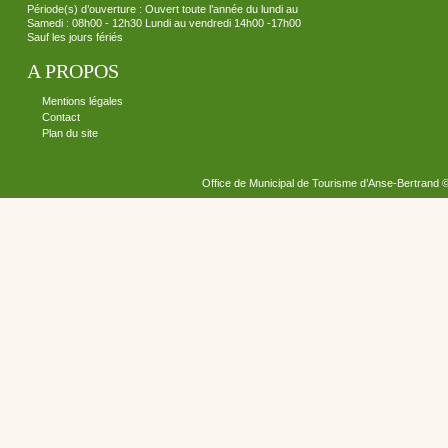
Période(s) d’ouverture : Ouvert toute l’année du lundi au
Samedi : 08h00 - 12h30 Lundi au vendredi 14h00 -17h00
Sauf les jours fériés
A PROPOS
Mentions légales
Contact
Plan du site
Office de Municipal de Tourisme d’Anse-Bertrand 