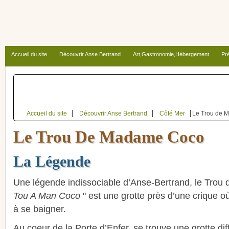
Accueil du site
Découvrir Anse Bertrand
Art,Gastronomie,Hébergement
Pré
Autour d’Anse Bertrand
Accueil du site
Découvrir Anse Bertrand
Côté Mer
Le Trou de 
Le Trou De Madame Coco
La Légende
Une légende indissociable d’Anse-Bertrand, le Trou
Tou A Man Coco
" est une grotte près d’une crique où
à se baigner.
Au coeur de la Porte d’Enfer, se trouve une grotte diffi