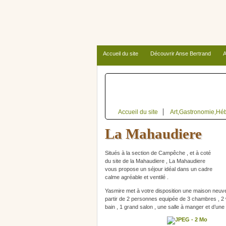
Accueil du site
Découvrir Anse Bertrand
A
Autour d’Anse Bertrand
Accueil du site
Art,Gastronomie,Hé
La Mahaudiere
Situés à la section de Campêche , et à coté
du site de la Mahaudiere , La Mahaudiere
vous propose un séjour idéal dans un cadre
calme agréable et ventilé .
Yasmire met à votre disposition une maison neuve
partir de 2 personnes equipée de 3 chambres , 2 
bain , 1 grand salon , une salle à manger et d’une