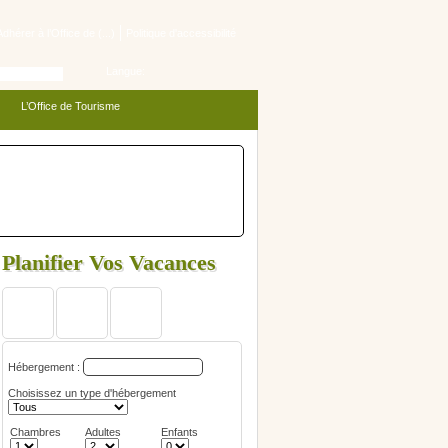
Adhérer à l’Office de (...)
Politique d'accessibilité
Langue:
L’Office de Tourisme
Planifier Vos Vacances
Hébergement :
Choisissez un type d'hébergement
Chambres
Adultes
Enfants