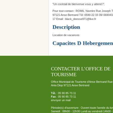
"Un cocktail de bienvenue vous y attend !".
Pour tout contact : ROMIL Yasmire Rue Josep
97121 Anse-Bertrand Tél :0590 22 33 39/ 069043
17 Email : black_deesse971
@
live.fr
Description
Location de vacances
Capacites D Hebergemen
CONTACTER L’OFFICE DE
TOURISME
Office Municipal de Tourisme d’Anse Bertrand Rue
Anta Diop 97121 Anse Bertrand
Tél.
: 05 90 85 73 11
Fax
: 05 90 85 73 11
envoyer un mail
Période(s) d’ouverture : Ouvert toute l’année du lu
Samedi : 08h00 - 12h30 Lundi au vendredi 14h00 