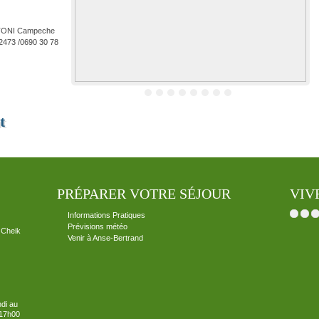
h TONI Campeche
2473 /0690 30 78
t
PRÉPARER VOTRE SÉJOUR
VIV
Informations Pratiques
Prévisions météo
 Cheik
Venir à Anse-Bertrand
ndi au
-17h00