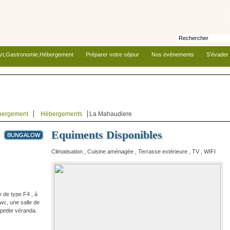
rt,Gastronomie,Hébergement
Préparer votre séjour
Nos événements
S’évader
bergement
Hébergements
La Mahaudiere
Equiments Disponibles
BUNGALOW
Climatisation , Cuisine aménagée , Terrasse extérieure , TV , WIFI
 de type F4 , à
wc, une salle de
 petite véranda.