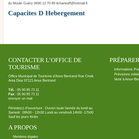
du Moulin Guéry 0690 12 70 89 ticharleaff
@
hotmail.fr
Capacites D Hebergement
CONTACTER L’OFFICE DE
PRÉPARER
TOURISME
Informations Pra
Prévisions mété
Office Municipal de Tourisme d’Anse Bertrand Rue Cheik
Venir à Anse-Be
Anta Diop 97121 Anse Bertrand
Tél.
: 05 90 85 73 11
Fax
: 05 90 85 73 11
envoyer un mail
Période(s) d’ouverture : Ouvert toute l’année du lundi au
Samedi : 08h00 - 12h30 Lundi au vendredi 14h00 -17h00
Sauf les jours fériés
A PROPOS
Mentions légales