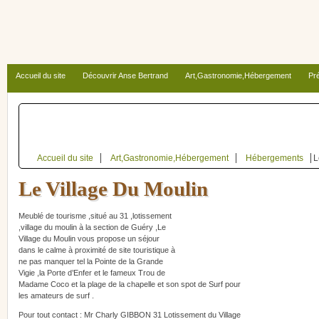
Accueil du site
Découvrir Anse Bertrand
Art,Gastronomie,Hébergement
Pré
Autour d’Anse Bertrand
Accueil du site
Art,Gastronomie,Hébergement
Hébergements
L
Le Village Du Moulin
Meublé de tourisme ,situé au 31 ,lotissement
,village du moulin à la section de Guéry ,Le
Village du Moulin vous propose un séjour
dans le calme à proximité de site touristique à
ne pas manquer tel la Pointe de la Grande
Vigie ,la Porte d’Enfer et le fameux Trou de
Madame Coco et la plage de la chapelle et son spot de Surf pour
les amateurs de surf .
Pour tout contact : Mr Charly GIBBON 31 Lotissement du Village