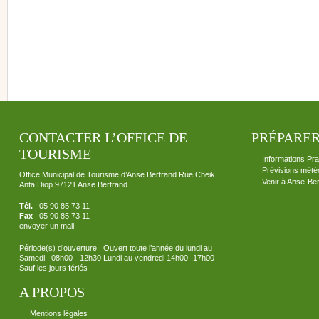
CONTACTER L’OFFICE DE
PRÉPARER
TOURISME
Informations Pra
Prévisions mété
Office Municipal de Tourisme d’Anse Bertrand Rue Cheik
Venir à Anse-Be
Anta Diop 97121 Anse Bertrand
Tél.
: 05 90 85 73 11
Fax
: 05 90 85 73 11
envoyer un mail
Période(s) d’ouverture : Ouvert toute l’année du lundi au
Samedi : 08h00 - 12h30 Lundi au vendredi 14h00 -17h00
Sauf les jours fériés
A PROPOS
Mentions légales