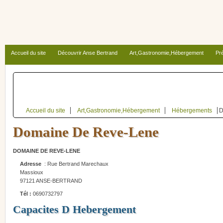
Accueil du site
Découvrir Anse Bertrand
Art,Gastronomie,Hébergement
Pré
Autour d’Anse Bertrand
Accueil du site
Art,Gastronomie,Hébergement
Hébergements
D
Domaine De Reve-Lene
DOMAINE DE REVE-LENE
Adresse
: Rue Bertrand Marechaux
Massioux
97121 ANSE-BERTRAND
Tél :
0690732797
Capacites D Hebergement