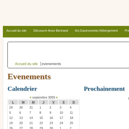
Accueil du site
Découvrir Anse Bertrand
Art,Gastronomie,Hébergement
Pré
Autour d’Anse Bertrand
Accueil du site
evenements
Evenements
Calendrier
Prochainement
«
septembre 3059
»
L
M
M
J
V
S
D
29
30
31
1
2
3
4
5
6
7
8
9
10
11
12
13
14
15
16
17
18
19
20
21
22
23
24
25
26
27
28
29
30
1
2