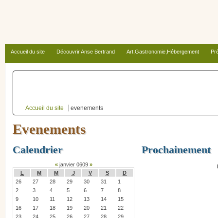
Accueil du site
Découvrir Anse Bertrand
Art,Gastronomie,Hébergement
Pré
Autour d’Anse Bertrand
Accueil du site
evenements
Evenements
Calendrier
Prochainement
«
janvier 0609
»
L
M
M
J
V
S
D
26
27
28
29
30
31
1
2
3
4
5
6
7
8
9
10
11
12
13
14
15
16
17
18
19
20
21
22
23
24
25
26
27
28
29