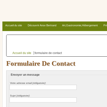
Accueil du site
Découvrir Anse Bertrand
Art,Gastronomie,Hébergement
Pré
Autour d’Anse Bertrand
Accueil du site
formulaire de contact
Formulaire De Contact
Envoyer un message
Votre adresse email
[obligatoire]
:
Sujet
[obligatoire]
: