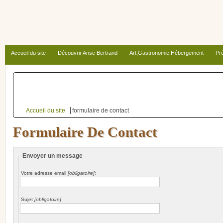
Accueil du site
Découvrir Anse Bertrand
Art,Gastronomie,Hébergement
Pré
Autour d’Anse Bertrand
Accueil du site
formulaire de contact
Formulaire De Contact
Envoyer un message
Votre adresse email
[obligatoire]
:
Sujet
[obligatoire]
: