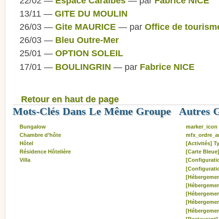
22/02 —
Espace Caraibes
— par
Fabrice NICE
13/11 —
GITE DU MOULIN
26/03 —
Gite MAURICE
— par
Office de tourism
26/03 —
Bleu Outre-Mer
25/01 —
OPTION SOLEIL
17/01 —
BOULINGRIN
— par
Fabrice NICE
Retour en haut de page
Mots-Clés Dans Le Même Groupe
Autres 
Bungalow
marker_icon
Chambre d’hôte
mfx_ordre_ar
Hôtel
[Activités] T
Résidence Hôtelière
[Carte Bleue
Villa
[Configuratio
[Configurati
[Hébergemen
[Hébergemen
[Hébergemen
[Hébergemen
[Hébergemen
[Restaurant]