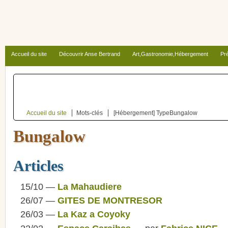
Accueil du site
Découvrir Anse Bertrand
Art,Gastronomie,Hébergement
Pré
Autour d’Anse Bertrand
Accueil du site
Mots-clés
[Hébergement] Type
Bungalow
Bungalow
Articles
15/10 —
La Mahaudiere
26/07 —
GITES DE MONTRESOR
26/03 —
La Kaz a Coyoky