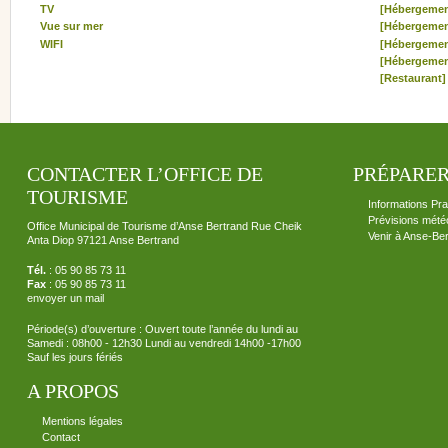
TV
[Hébergemen
Vue sur mer
[Hébergemen
WIFI
[Hébergemen
[Hébergemen
[Restaurant]
CONTACTER L’OFFICE DE
PRÉPARER
TOURISME
Informations Pra
Prévisions mété
Office Municipal de Tourisme d’Anse Bertrand Rue Cheik
Venir à Anse-Be
Anta Diop 97121 Anse Bertrand
Tél.
: 05 90 85 73 11
Fax
: 05 90 85 73 11
envoyer un mail
Période(s) d’ouverture : Ouvert toute l’année du lundi au
Samedi : 08h00 - 12h30 Lundi au vendredi 14h00 -17h00
Sauf les jours fériés
A PROPOS
Mentions légales
Contact