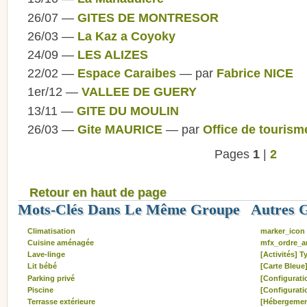
26/07 —
GITES DE MONTRESOR
26/03 —
La Kaz a Coyoky
24/09 —
LES ALIZES
22/02 —
Espace Caraibes
— par
Fabrice NICE
1er/12 —
VALLEE DE GUERY
13/11 —
GITE DU MOULIN
26/03 —
Gite MAURICE
— par
Office de tourism
Pages
1
|
2
Retour en haut de page
Mots-Clés Dans Le Même Groupe
Autres 
Climatisation
marker_icon
Cuisine aménagée
mfx_ordre_ar
Lave-linge
[Activités] T
Lit bébé
[Carte Bleue
Parking privé
[Configuratio
Piscine
[Configurati
Terrasse extérieure
[Hébergemen