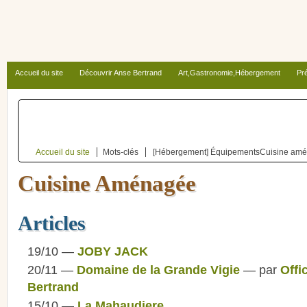
Accueil du site
Découvrir Anse Bertrand
Art,Gastronomie,Hébergement
Pré
Autour d’Anse Bertrand
Accueil du site
Mots-clés
[Hébergement] Équipements
Cuisine am
Cuisine Aménagée
Articles
19/10 —
JOBY JACK
20/11 —
Domaine de la Grande Vigie
— par
Offi
Bertrand
15/10 —
La Mahaudiere