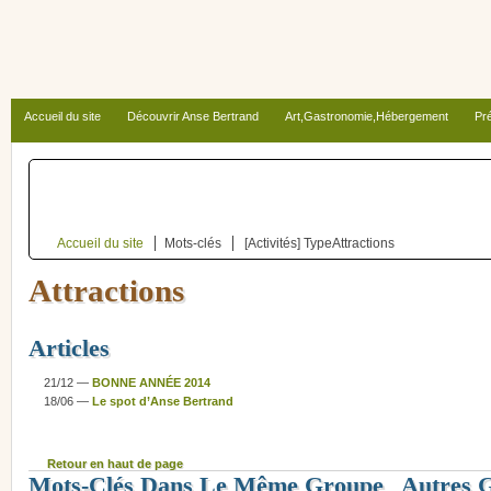
Accueil du site
Découvrir Anse Bertrand
Art,Gastronomie,Hébergement
Pré
Autour d’Anse Bertrand
Accueil du site
Mots-clés
[Activités] Type
Attractions
Attractions
Articles
21/12 —
BONNE ANNÉE 2014
18/06 —
Le spot d’Anse Bertrand
Retour en haut de page
Mots-Clés Dans Le Même Groupe
Autres 