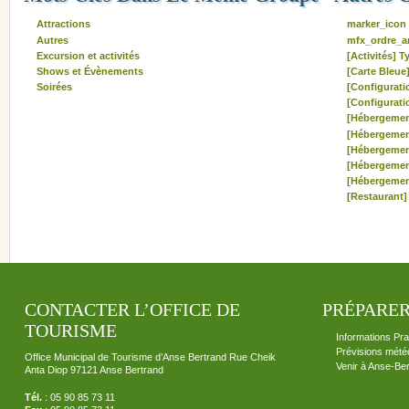
Attractions
marker_icon
Autres
mfx_ordre_ar
Excursion et activités
[Activités] T
Shows et Évènements
[Carte Bleue
Soirées
[Configuratio
[Configurati
[Hébergemen
[Hébergemen
[Hébergemen
[Hébergemen
[Hébergemen
[Restaurant]
CONTACTER L’OFFICE DE
PRÉPARER
TOURISME
Informations Pra
Prévisions mété
Office Municipal de Tourisme d’Anse Bertrand Rue Cheik
Venir à Anse-Be
Anta Diop 97121 Anse Bertrand
Tél.
: 05 90 85 73 11