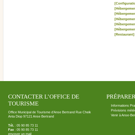
[Configurati
[Hébergemen
[Hébergemen
[Hébergemen
[Hébergemen
[Hébergemen
[Restaurant]
CONTACTER L’OFFICE DE
PRÉPARER
TOURISME
Informations Pra
Prévisions mété
Office Municipal de Tourisme d’Anse Bertrand Rue Cheik
Venir à Anse-Be
Anta Diop 97121 Anse Bertrand
Tél.
: 05 90 85 73 11
Fax
: 05 90 85 73 11
envoyer un mail