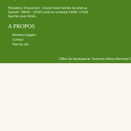
Période(s) d’ouverture : Ouvert toute l’année du lundi au
Samedi : 08h00 - 12h30 Lundi au vendredi 14h00 -17h00
Sauf les jours fériés
A PROPOS
Mentions légales
Contact
Plan du site
Office de Municipal de Tourisme d’Anse-Bertrand 