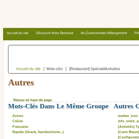
Accueil du site
Découvrir Anse Bertrand
Art,Gastronomie,Hébergement
Pré
Autour d’Anse Bertrand
Accueil du site
Mots-clés
[Restaurant] Spécialités
Autres
Autres
Retour en haut de page
Mots-Clés Dans Le Même Groupe
Autres 
Autres
marker_icon
Créole
mfx_ordre_ar
Française
[Activités] T
Rapide (Snack, Sandwicherie...)
[Carte Bleue
[Configuratio