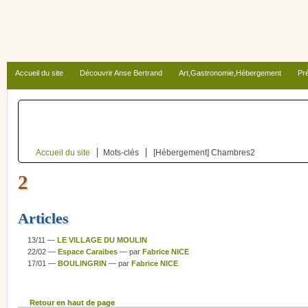
Accueil du site
Découvrir Anse Bertrand
Art,Gastronomie,Hébergement
Pré
Autour d’Anse Bertrand
Accueil du site
Mots-clés
[Hébergement] Chambres
2
2
Articles
13/11 —
LE VILLAGE DU MOULIN
22/02 —
Espace Caraibes
— par
Fabrice NICE
17/01 —
BOULINGRIN
— par
Fabrice NICE
Retour en haut de page