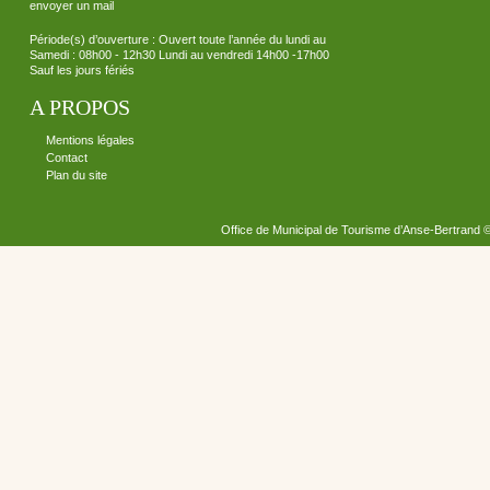
envoyer un mail
Période(s) d’ouverture : Ouvert toute l’année du lundi au
Samedi : 08h00 - 12h30 Lundi au vendredi 14h00 -17h00
Sauf les jours fériés
A PROPOS
Mentions légales
Contact
Plan du site
Office de Municipal de Tourisme d’Anse-Bertrand 