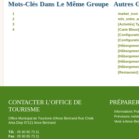
Mots-Clés Dans Le Même Groupe
Autres 
1
marker_icon
2
mfx_ordre_ar
3
[Activités] T
4
[Carte Bleue
[Configuratio
[Configurati
[Hébergemen
[Hébergemen
[Hébergemen
[Hébergemen
[Hébergemen
[Restaurant]
CONTACTER L’OFFICE DE
PRÉPARER
TOURISME
Informations Pra
Prévisions mété
Office Municipal de Tourisme d’Anse Bertrand Rue Cheik
Venir à Anse-Be
Anta Diop 97121 Anse Bertrand
Tél.
: 05 90 85 73 11
Fax
: 05 90 85 73 11