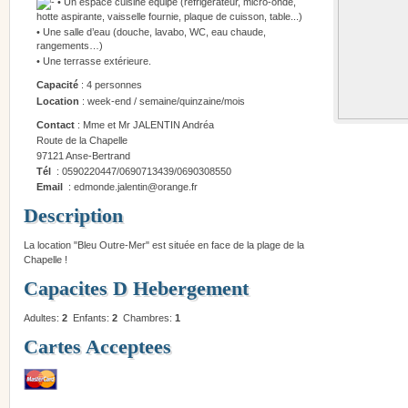
• Un espace cuisine équipé (réfrigérateur, micro-onde,
hotte aspirante, vaisselle fournie, plaque de cuisson, table...)
• Une salle d’eau (douche, lavabo, WC, eau chaude,
rangements…)
• Une terrasse extérieure.
Capacité
: 4 personnes
Location
: week-end / semaine/quinzaine/mois
Contact
: Mme et Mr JALENTIN Andréa
Route de la Chapelle
97121 Anse-Bertrand
Tél
: 0590220447/0690713439/0690308550
Email
: edmonde.jalentin
@
orange.fr
Description
La location "Bleu Outre-Mer" est située en face de la plage de la
Chapelle !
Capacites D Hebergement
Adultes:
2
Enfants:
2
Chambres:
1
Cartes Acceptees