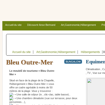
Accueil du site
Découvrir Anse Bertrand
Art,Gastronomie,Hébergement
Pré
Autour d’Anse Bertrand
Accueil du site
Art,Gastronomie,Hébergement
Hébergements
B
Bleu Outre-Mer
Equimen
BUNGALOW
Climatisation , 
Le meublé de tourisme « Bleu Outre-
, TV , Vue sur m
Mer »
Situé en face de la plage de la Chapelle,
l’hébergement « Bleu Outre-Mer » vous
offre un cadre agréable à moins de 50
mètres de la plage .Vous y trouverez :
• Une salle de séjour (tv , clic-clac, table basse)..
• Une chambre climatisée (vue sur terrasse, pour deux
personnes…),