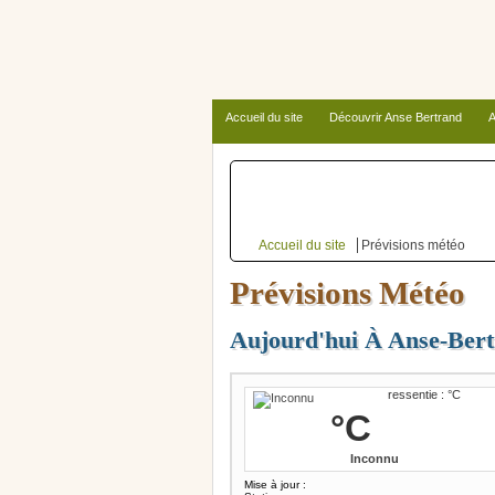
Accueil du site
Découvrir Anse Bertrand
A
Autour d’Anse Bertrand
Accueil du site
Prévisions météo
Prévisions Météo
Aujourd'hui À Anse-Ber
ressentie : °C
°C
Inconnu
Mise à jour :