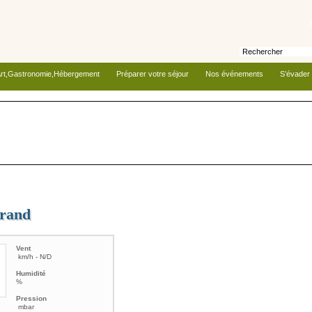
rt,Gastronomie,Hébergement
Préparer votre séjour
Nos événements
S’évader
trand
Vent
km/h - N/D
Humidité
%
Pression
mbar