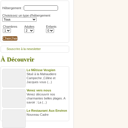
Hébergement :
Choisissez un type d'hébergement
Chambres
Adultes
Enfants
Souscrire à la newsletter
À Découvrir
Le Métisse Vosgien
Situé à la Mahaudiere
Campeche ,Céline et
Jacques vous (...)
Venez vers nous
Venez découvrir nos
charmantes belles plages. A
savoir : La (...)
Le Restaurant Aux Environ
Nouveau Cadre