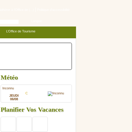
Adhérer à l’Office de (...)
Politique d'accessibilité
Langue:
L’Office de Tourisme
Météo
Inconnu
C
JEUDI
06/08
Planifier Vos Vacances